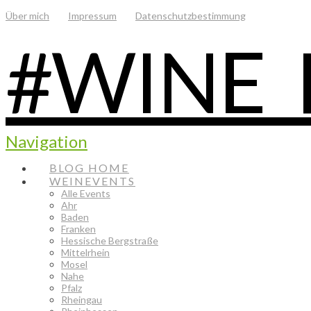
Über mich
Impressum
Datenschutzbestimmung
#WINE_
Navigation
BLOG HOME
WEINEVENTS
Alle Events
Ahr
Baden
Franken
Hessische Bergstraße
Mittelrhein
Mosel
Nahe
Pfalz
Rheingau