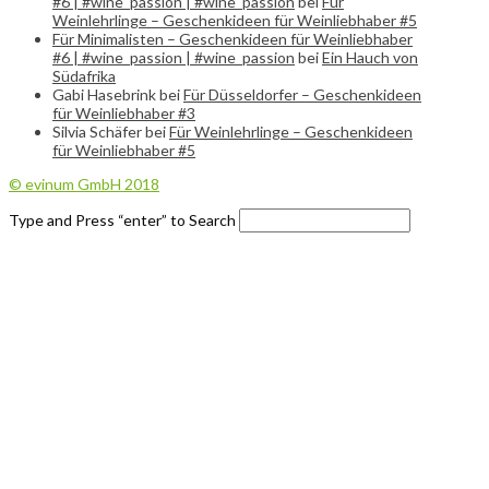
#6 | #wine_passion | #wine_passion
bei
Für
Weinlehrlinge – Geschenkideen für Weinliebhaber #5
Für Minimalisten – Geschenkideen für Weinliebhaber
#6 | #wine_passion | #wine_passion
bei
Ein Hauch von
Südafrika
Gabi Hasebrink
bei
Für Düsseldorfer – Geschenkideen
für Weinliebhaber #3
Silvia Schäfer
bei
Für Weinlehrlinge – Geschenkideen
für Weinliebhaber #5
© evinum GmbH 2018
Type and Press “enter” to Search