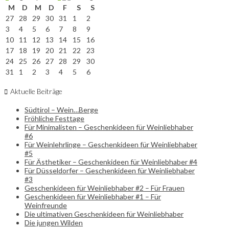
M
D
M
D
F
S
S
27
28
29
30
31
1
2
3
4
5
6
7
8
9
10
11
12
13
14
15
16
17
18
19
20
21
22
23
24
25
26
27
28
29
30
31
1
2
3
4
5
6
Aktuelle Beiträge
Südtirol – Wein…Berge
Fröhliche Festtage
Für Minimalisten – Geschenkideen für Weinliebhaber
#6
Für Weinlehrlinge – Geschenkideen für Weinliebhaber
#5
Für Ästhetiker – Geschenkideen für Weinliebhaber #4
Für Düsseldorfer – Geschenkideen für Weinliebhaber
#3
Geschenkideen für Weinliebhaber #2 – Für Frauen
Geschenkideen für Weinliebhaber #1 – Für
Weinfreunde
Die ultimativen Geschenkideen für Weinliebhaber
Die jungen Wilden