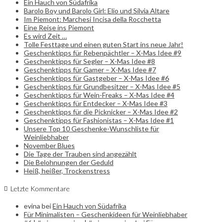
Ein Hauch von Südafrika
Barolo Boy und Barolo Girl: Elio und Silvia Altare
Im Piemont: Marchesi Incisa della Rocchetta
Eine Reise ins Piemont
Es wird Zeit …
Tolle Festtage und einen guten Start ins neue Jahr!
Geschenktipps für Rebenpächtler – X-Mas Idee #9
Geschenktipps für Segler – X-Mas Idee #8
Geschenktipps für Gamer – X-Mas Idee #7
Geschenktipps für Gastgeber – X-Mas Idee #6
Geschenktipps für Grundbesitzer – X-Mas Idee #5
Geschenktipps für Wein-Freaks – X-Mas Idee #4
Geschenktipps für Entdecker – X-Mas Idee #3
Geschenktipps für die Picknicker – X-Mas Idee #2
Geschenktipps für Fashionistas – X-Mas Idee #1
Unsere Top 10 Geschenke-Wunschliste für
Weinliebhaber
November Blues
Die Tage der Trauben sind angezählt
Die Belohnungen der Geduld
Heiß, heißer, Trockenstress
Letzte Kommentare
evina
bei
Ein Hauch von Südafrika
Für Minimalisten – Geschenkideen für Weinliebhaber