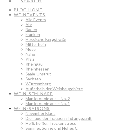
SEARCH
BLOG HOME
WEINEVENTS
Alle Events
Ahr
Baden
Franken
Hessische Bergstraße
Mittelrhein
Mosel
Nahe
Pfalz
Rheingau
Rheinhessen
Saale-Unstrut
Sachsen
Württemberg
Außerhalb der Weinbaugebiete
WEIN-SEMINARE
Man lernt nie aus – No. 2
Man lernt nie aus – No. 1
WEIN-SAISONS
November Blues
Die Tage der Trauben sind angezählt
Heiß, heißer, Trockenstress
Sommer, Sonne und Hohes C